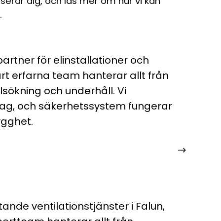
sserar dig, och läs mer om hur vi kan
.
partner för elinstallationer och
årt erfarna team hanterar allt från
elsökning och underhåll. Vi
uttag, och säkerhetssystem fungerar
ygghet.
nde ventilationstjänster i Falun,