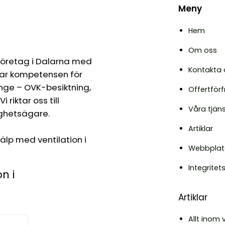
Meny
Hem
Om oss
 företag i Dalarna med
Kontakta 
ar kompetensen för
länge – OVK-besiktning,
Offertför
 riktar oss till
Våra tjäns
ighetsägare.
Artiklar
lp med ventilation i
Webbplat
Integritet
n i
Artiklar
Allt inom 