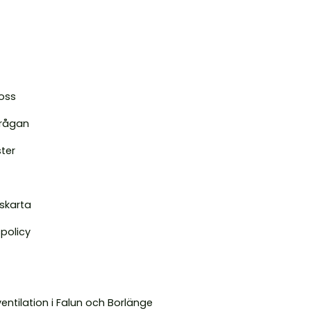
oss
frågan
ter
skarta
spolicy
ventilation i Falun och Borlänge