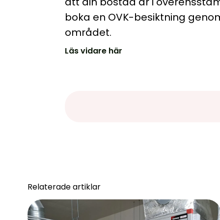
att din bostad är i överenss
boka en OVK-besiktning genom 
området.
Läs vidare här
Relaterade artiklar