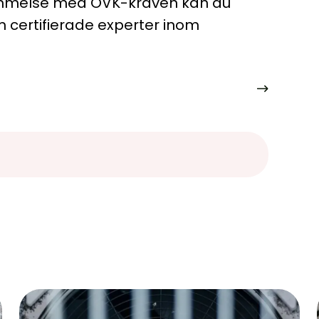
tämmelse med OVK-kraven kan du
certifierade experter inom