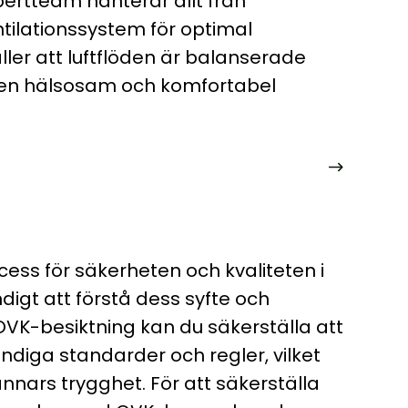
ertteam hanterar allt från
ventilationssystem för optimal
ller att luftflöden är balanserade
r i en hälsosam och komfortabel
cess för säkerheten och kvaliteten i
digt att förstå dess syfte och
OVK-besiktning kan du säkerställa att
ndiga standarder och regler, vilket
annars trygghet. För att säkerställa